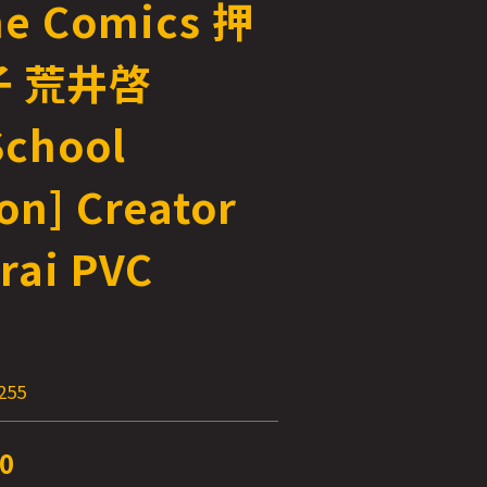
he Comics 押
 荒井啓
School
ion] Creator
Arai PVC
255
0