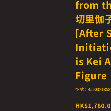
from t
切里伽子
[After 
Initiat
is Kei 
Figure
型號：4560321858
HK$1,780.0