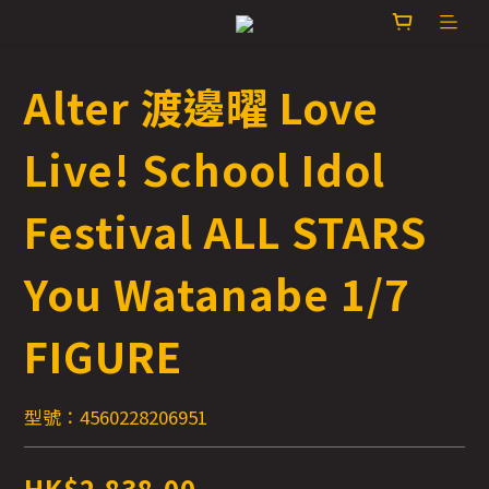
Alter 渡邊曜 Love
Live! School Idol
Festival ALL STARS
You Watanabe 1/7
FIGURE
型號：4560228206951
HK$2,838.00