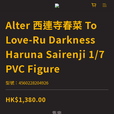
Alter 西連寺春菜 To
Love-Ru Darkness
Haruna Sairenji 1/7
PVC Figure
型號：4560228204926
HK$1,380.00
售完