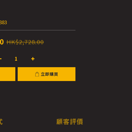
E
883
0
HK$2,728.00
立即購買
式
顧客評價