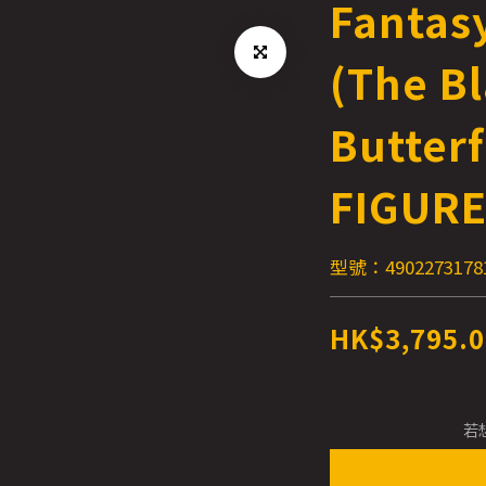
Fantas
(The B
Butterf
FIGUR
型號：4902273178
HK$3,795.0
若