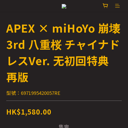
APEX × miHoYo 崩壊
3rd 八重桜 チャイナド
レスVer. 无初回特典
再版
型號：6971995420057RE
HK$1,580.00
售完