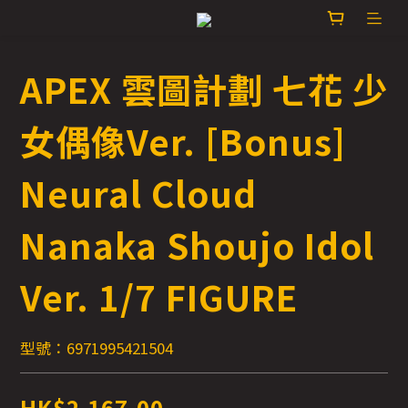
APEX 雲圖計劃 七花 少
女偶像Ver. [Bonus]
Neural Cloud
Nanaka Shoujo Idol
Ver. 1/7 FIGURE
型號：6971995421504
HK$2,167.00