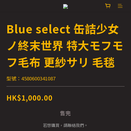
Blue select 缶詰少女
ノ終末世界 特大モフモ
フ毛布 更紗サリ 毛毯
型號：4580600341087
HK$1,000.00
售完
若想購買，請聯絡我們。