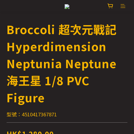
Broccoli 超次元戰記
Hyperdimension
Neptunia Neptune
海王星 1/8 PVC
Figure
型號：4510417367871
HK$1,280.00