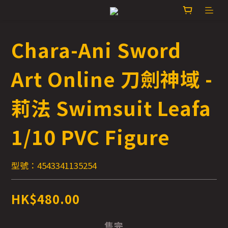
Chara-Ani Sword
Art Online 刀劍神域 -
莉法 Swimsuit Leafa
1/10 PVC Figure
型號：4543341135254
HK$480.00
售完