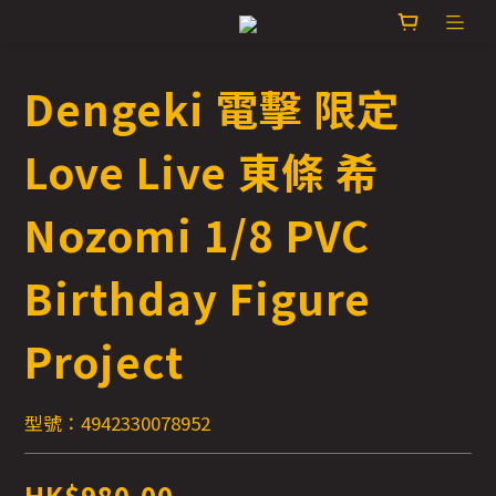
Dengeki 電擊 限定
Love Live 東條 希
Nozomi 1/8 PVC
Birthday Figure
Project
型號：4942330078952
HK$980.00