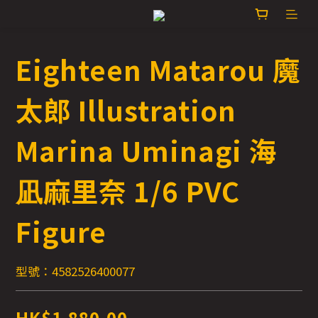
Eighteen Matarou 魔
太郎 Illustration
Marina Uminagi 海
凪麻里奈 1/6 PVC
Figure
型號：4582526400077
HK$1,880.00