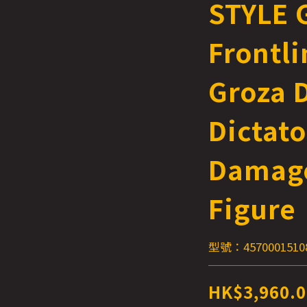
STYLE G
Frontli
Groza 
Dictat
Damage
Figure
型號：4570001510
HK$3,960.0