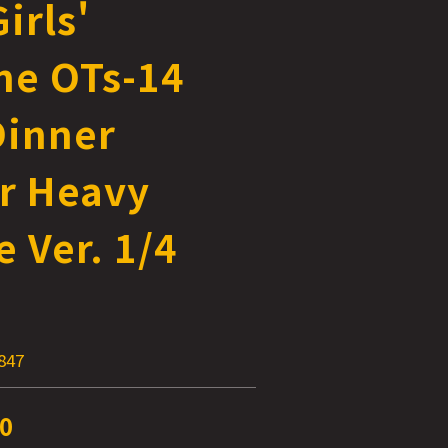
irls'
ne OTs-14
Dinner
or Heavy
 Ver. 1/4
847
0