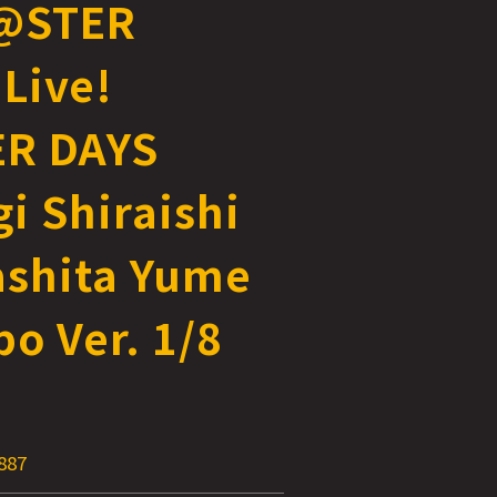
@STER
 Live!
R DAYS
i Shiraishi
shita Yume
po Ver. 1/8
887