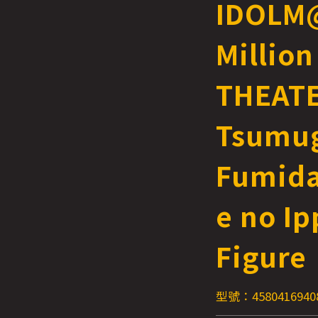
IDOLM
Million
THEATE
Tsumug
Fumida
e no Ip
Figure
型號：4580416940