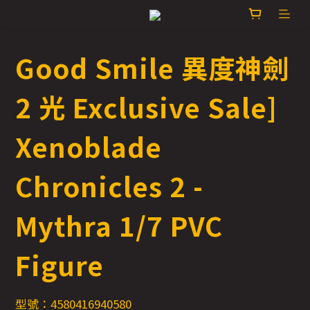
Good Smile 異度神劍
2 光 Exclusive Sale]
Xenoblade
Chronicles 2 -
Mythra 1/7 PVC
Figure
型號：4580416940580