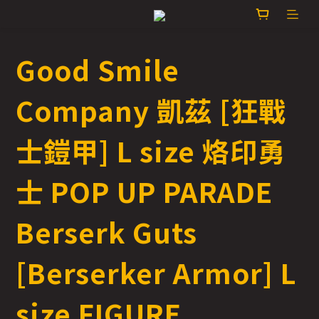
Good Smile
Company 凱茲 [狂戰
士鎧甲] L size 烙印勇
士 POP UP PARADE
Berserk Guts
[Berserker Armor] L
size FIGURE