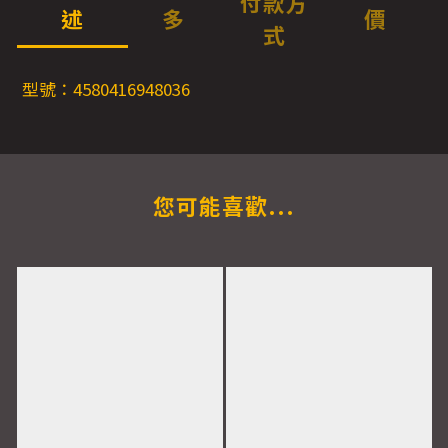
付款方
述
多
價
式
型號：4580416948036
您可能喜歡...