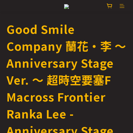
Good Smile
Company 蘭花‧李 ～
Anniversary Stage
Ver. ～ 超時空要塞F
Macross Frontier
Ranka Lee -
Anniversary Stage