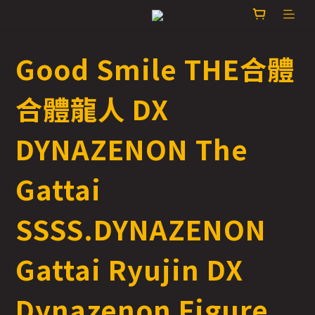
Good Smile THE合體
合體龍人 DX
DYNAZENON The
Gattai
SSSS.DYNAZENON
Gattai Ryujin DX
Dynazenon Figure