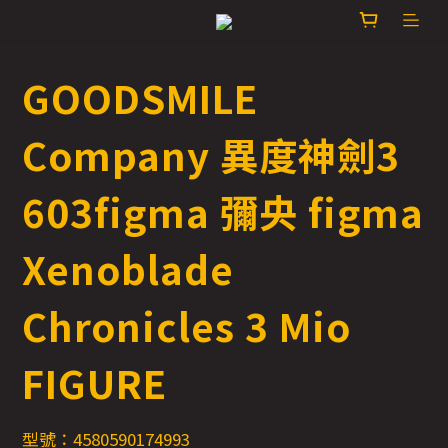
GOODSMILE
Company 異度神劍3
603figma 彌央 figma
Xenoblade
Chronicles 3 Mio
FIGURE
型號：4580590174993