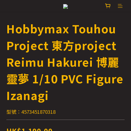
Hobbymax Touhou
Project 東方project
Reimu Hakurei 博麗
靈夢 1/10 PVC Figure
Izanagi
型號：4573451870318
HK$1,190.00