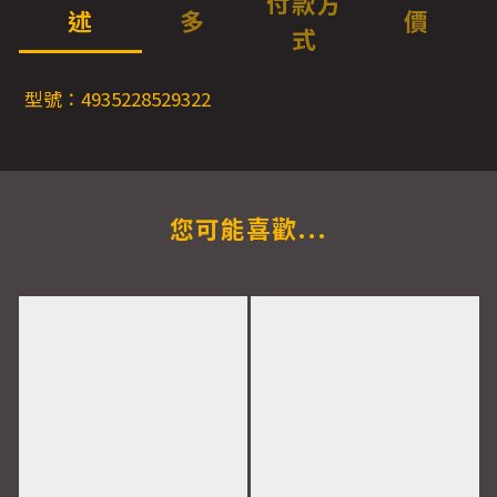
付款方
述
多
價
式
型號：4935228529322
您可能喜歡...