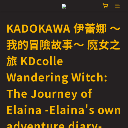
KADOKAWA 伊蕾娜 ～
我的冒險故事～ 魔女之
旅 KDcolle
Wandering Witch:
The Journey of
Elaina -Elaina's own
adventure diary-