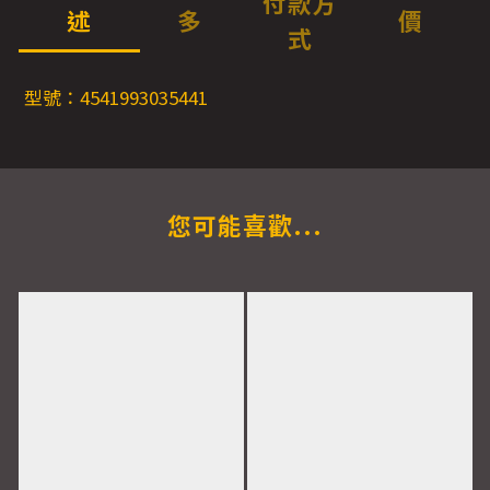
付款方
述
多
價
式
型號：4541993035441
您可能喜歡...