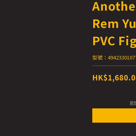
Anothe
Rem Yuk
PVC Fi
型號：4942330107
HK$1,680.0
若