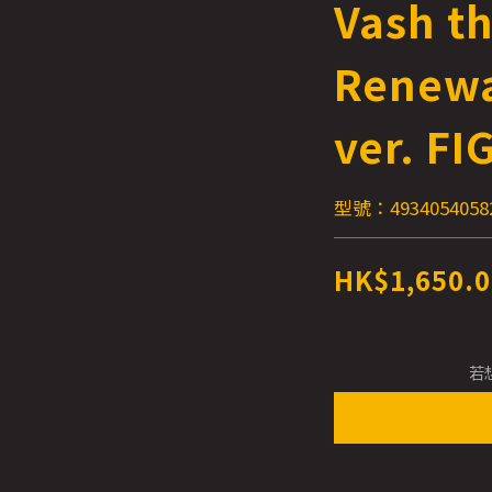
Vash t
Renewa
ver. F
型號：4934054058
HK$1,650.0
若