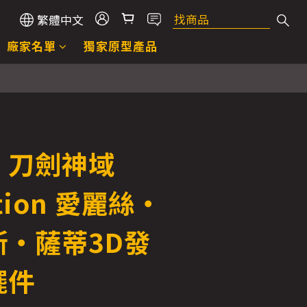
繁體中文
廠家名單
獨家原型產品
T 刀劍神域
ation 愛麗絲・
斯・薩蒂3D發
擺件