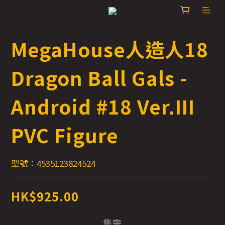
MegaHouse人造人18
Dragon Ball Gals -
Android #18 Ver.III
PVC Figure
型號：4535123824524
HK$925.00
售完