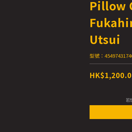
Pillow
Fukahi
Utsui
型號：4549743174
HK$1,200.0
若