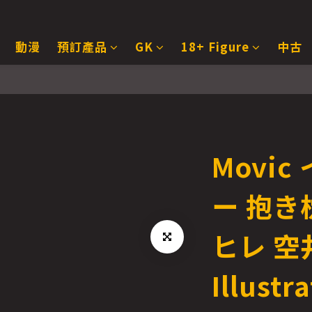
動漫
預訂產品
GK
18+ Figure
中古
Movi
ー 抱き
ヒレ 空
Illustr