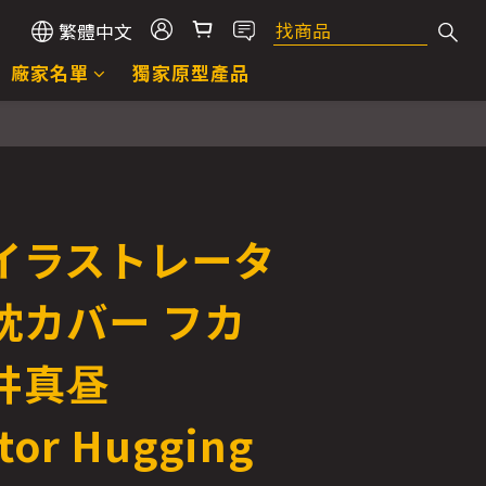
繁體中文
廠家名單
獨家原型產品
c イラストレータ
枕カバー フカ
井真昼
ator Hugging