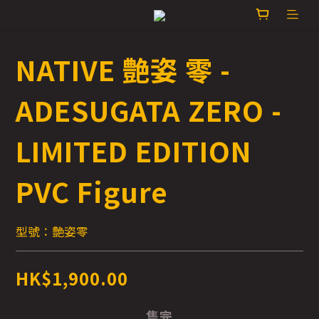
NATIVE 艶姿 零 -
ADESUGATA ZERO -
LIMITED EDITION
PVC Figure
型號：艶姿零
HK$1,900.00
售完