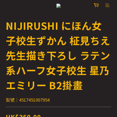
NIJIRUSHI にほん女
子校生ずかん 柾見ちえ
先生描き下ろし ラテン
系ハーフ女子校生 星乃
エミリー B2掛畫
型號：4517451007954
HK$360.00