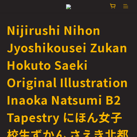
Nijirushi Nihon
Jyoshikousei Zukan
Hokuto Saeki
Original Illustration
Inaoka Natsumi B2
Tapestry にほん女子
校生ずかん さえき北都