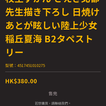
先生描き下ろし 日焼け
あとが眩しい陸上少女
稲丘夏海 B2タペスト
リー
型號：4517451010275
HK$380.00
售完
若想購買，請聯絡我們。