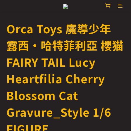
Orca Toys 魔導少年
露西·哈特菲利亞 櫻猫
FAIRY TAIL Lucy
Heartfilia Cherry
Blossom Cat
Gravure_Style 1/6
FIGURE