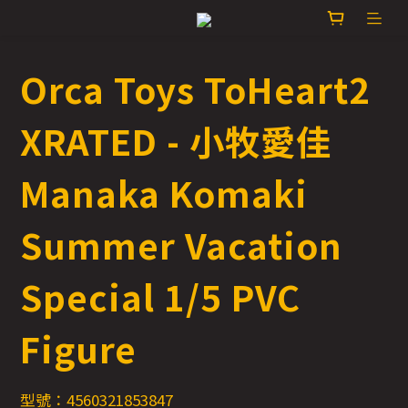
Orca Toys ToHeart2
XRATED - 小牧愛佳
Manaka Komaki
Summer Vacation
Special 1/5 PVC
Figure
型號：4560321853847