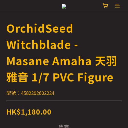
OrchidSeed
Witchblade -
Masane Amaha 天羽
雅音 1/7 PVC Figure
型號：4582292602224
HK$1,180.00
售完