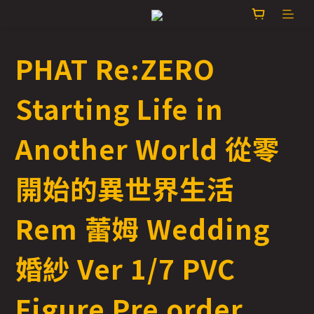
PHAT Re:ZERO
Starting Life in
Another World 從零
開始的異世界生活
Rem 蕾姆 Wedding
婚紗 Ver 1/7 PVC
Figure Pre order