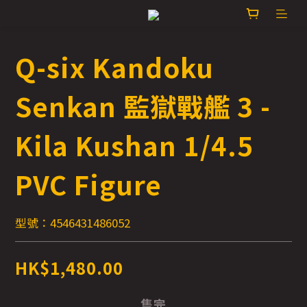
Q-six Kandoku
Senkan 監獄戰艦 3 -
Kila Kushan 1/4.5
PVC Figure
型號：4546431486052
HK$1,480.00
售完