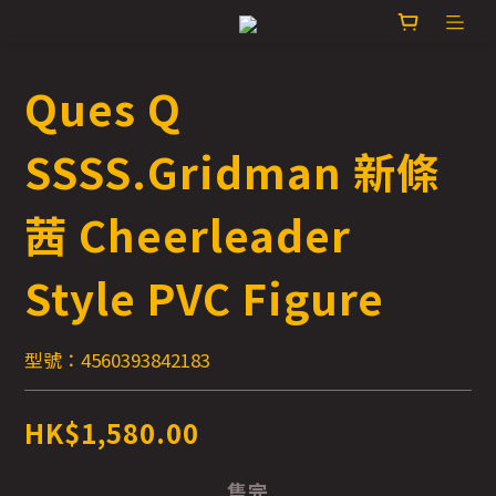
Ques Q
SSSS.Gridman 新條
茜 Cheerleader
Style PVC Figure
型號：4560393842183
HK$1,580.00
售完