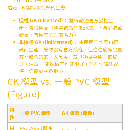
這是 GK 領域最特殊的生態：
授權 GK (Licensed)：
獲得動漫官方授權生
產，價格極高（通常數萬台幣起跳），具備收藏
證書，有極高的升值潛力。
非授權 GK (Unlicensed)：
由民間工作室自行
設計生產，雖然沒有官方授權，但往往能做出官
方不敢嘗試的「大尺度」或「極度華麗」的場
景。
注意：
雖然做工可能很好，但在法律與產
權上仍屬於灰色地帶。
GK 模型
vs. 一般 PVC 模型
(Figure)
特
一般 PVC 模型
GK 模型
(雕像)
性
材
PVC/ABS (韌性