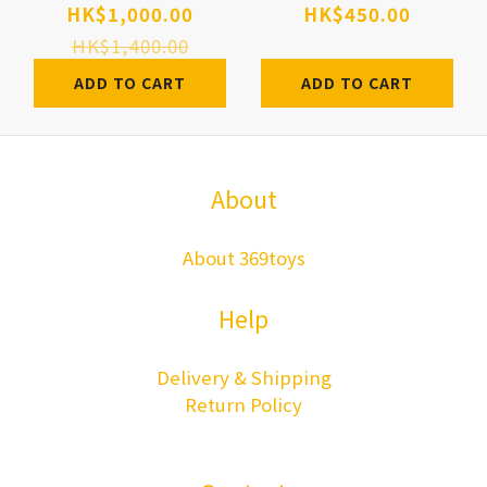
行上色 白模 白件
山凜子 乳牛裝 對
HK$1,000.00
HK$450.00
GK
魔忍 GK 白件 GK
HK$1,400.00
Pre-order
ADD TO CART
ADD TO CART
About
About 369toys
Help
Delivery & Shipping
Return Policy