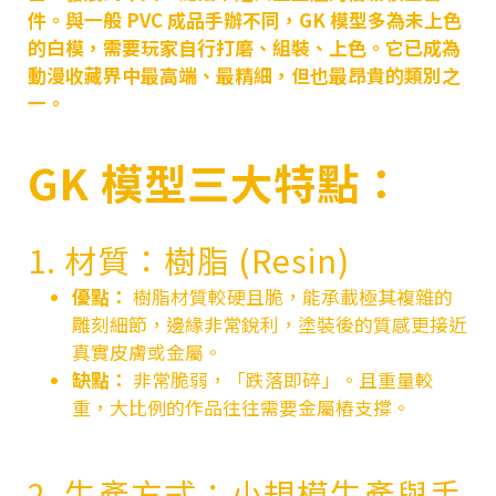
件。與一般 PVC 成品手辦不同，GK 模型多為未上色
的白模，需要玩家自行打磨、組裝、上色。它已成為
動漫收藏界中最高端、最精細，但也最昂貴的類別之
一。
GK 模型三大特點：
1. 材質：樹脂 (Resin)
優點：
樹脂材質較硬且脆，能承載極其複雜的
雕刻細節，邊緣非常銳利，塗裝後的質感更接近
真實皮膚或金屬。
缺點：
非常脆弱，「跌落即碎」。且重量較
重，大比例的作品往往需要金屬樁支撐。
2. 生產方式：小規模生產與手