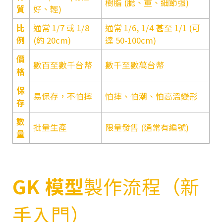
樹脂 (脆、重、細節強)
質
好、輕)
比
通常 1/7 或 1/8
通常 1/6, 1/4 甚至 1/1 (可
例
(約 20cm)
達 50-100cm)
價
數百至數千台幣
數千至數萬台幣
格
保
易保存，不怕摔
怕摔、怕潮、怕高溫變形
存
數
批量生產
限量發售 (通常有編號)
量
GK 模型
製作流程（新
手入門）