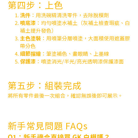
第四步：上色
洗件
：用洗碗精清洗零件，去除脫模劑
噴底漆
：均勻噴塗水補土（灰補土檢查瑕疵、白
補土提升發色）
主色塗裝
：用噴筆分層噴塗，大面積使用遮蓋膠
帶分色
細節描繪
：筆塗補色、畫眼睛、上墨線
保護漆
：噴塗消光/半光/亮光透明漆保護漆面
第五步：組裝完成
將所有零件最後一次組合，確認無誤後即可展示。
新手常見問題 FAQs
Q1：新手適合直接買 GK 白模嗎？