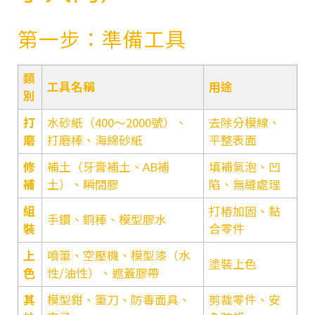
第一步：準備工具
類
工具名稱
用途
別
打
水砂紙（400～2000號）、
去除分模線、
磨
打磨棒、海綿砂紙
平整表面
修
補土（牙膏補土、AB補
填補氣泡、凹
補
土）、瞬間膠
陷、無縫處理
組
打樁加固、黏
手鑽、銅棒、模型膠水
裝
合零件
上
噴筆、空壓機、模型漆（水
塗裝上色
色
性/油性）、遮蓋膠帶
其
模型鉗、筆刀、防毒面具、
剪裁零件、安