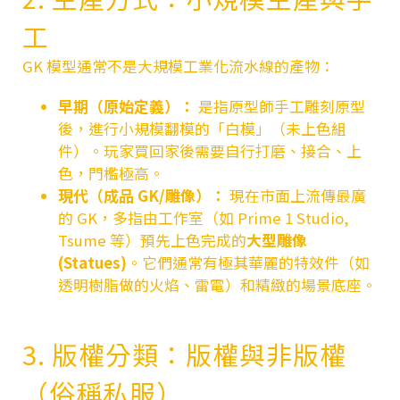
工
GK 模型通常不是大規模工業化流水線的產物：
早期（原始定義）：
是指原型師手工雕刻原型
後，進行小規模翻模的「白模」（未上色組
件）。玩家買回家後需要自行打磨、接合、上
色，門檻極高。
現代（成品 GK/雕像）：
現在市面上流傳最廣
的 GK，多指由工作室（如 Prime 1 Studio,
Tsume 等）預先上色完成的
大型雕像
(Statues)
。它們通常有極其華麗的特效件（如
透明樹脂做的火焰、雷電）和精緻的場景底座。
3. 版權分類：版權與非版權
（俗稱私服）