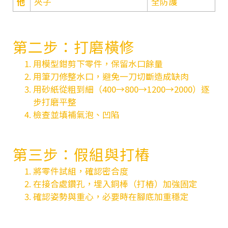
他
夾子
全防護
第二步：打磨橫修
用模型鉗剪下零件，保留水口餘量
用筆刀修整水口，避免一刀切斷造成缺肉
用砂紙從粗到細（400→800→1200→2000）逐
步打磨平整
檢查並填補氣泡、凹陷
第三步：假組與打樁
將零件試組，確認密合度
在接合處鑽孔，埋入銅棒（打樁）加強固定
確認姿勢與重心，必要時在腳底加重穩定