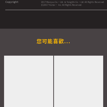
Copyright
2017 Manjuu Co.，Ltd. ＆ YongShi Co.，Ltd. All Rights Reserved.
(C)2017 Yostar， Inc. All Rights Reserved.
您可能喜歡...