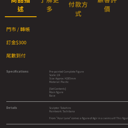
付款方
述
多
價
式
門市 / 轉帳
訂金$300
尾數到付
Specifications
Pre-painted Complete Figure
Scale: 1/6
Size: Approx. H285mm
Material: Plastic
[Set Contents]
Main figure
Base
Details
Sculptor: Takahiro
Paintwork: Tachibana
From "Azur Lane" comes a figure of Agir in a swimsuit! This figur