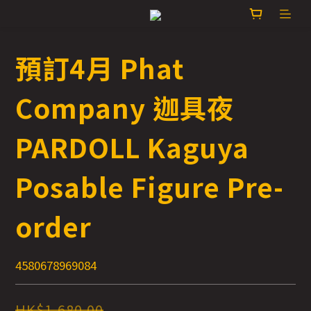
預訂4月 Phat
Company 迦具夜
PARDOLL Kaguya
Posable Figure Pre-
order
4580678969084
HK$1,680.00