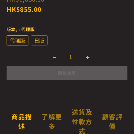
HK$855.00
版本,
: 代理版
代理版
日版
販售結束
送貨及
商品描
了解更
顧客評
付款方
述
多
價
式