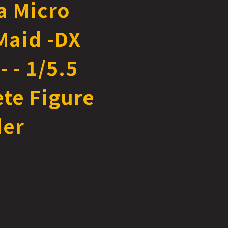
a Micro
Maid -DX
- - 1/5.5
te Figure
der