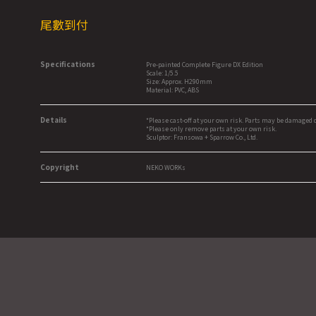
尾數到付
Specifications
Pre-painted Complete Figure DX Edition
Scale: 1/5.5
Size: Approx. H290mm
Material: PVC, ABS
Details
*Please cast-off at your own risk. Parts may be damaged
*Please only remove parts at your own risk.
Sculptor: Fransowa + Sparrow Co., Ltd.
Copyright
NEKO WORKs