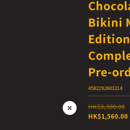
Chocol
Bikini 
Edition
Comple
Pre-or
4582292603214
HK$3,300.00
HK$1,560.00