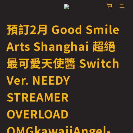
預訂2月 Good Smile
Arts Shanghai 超絕
最可愛天使醬 Switch
Ver. NEEDY
STREAMER
OVERLOAD
OMGkawaiiAngel-