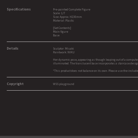
Specifications
Pre-painted Complete Figure
Scale: 1/7
Size: Approx. H230mm
Material: Plastic
[Set Contents]
Main figure
Base
Details
Sculptor: Misaki
Paintwork: NIKU
Her dynamic pose, appearing as though leaping out of a computer s
illuminated. The translucent base incorporates a staircase design
*This product does not balance on its own. Please use the include
Copyright
WSS playground