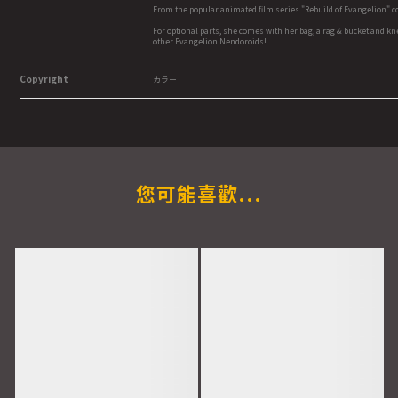
From the popular animated film series "Rebuild of Evangelion" co
For optional parts, she comes with her bag, a rag & bucket and kne
other Evangelion Nendoroids!
Copyright
カラー
您可能喜歡...