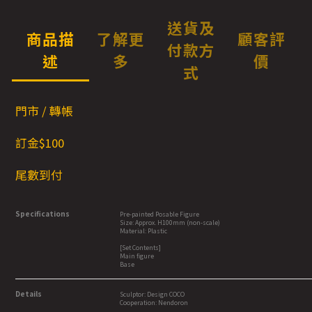
送貨及
商品描
了解更
顧客評
付款方
述
多
價
式
門市 / 轉帳
訂金$100
尾數到付
Specifications
Pre-painted Posable Figure
Size: Approx. H100mm (non-scale)
Material: Plastic
[Set Contents]
Main figure
Base
Details
Sculptor: Design COCO
Cooperation: Nendoron