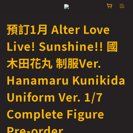
預訂1月 Alter Love
Live! Sunshine!! 國
木田花丸 制服Ver.
Hanamaru Kunikida
Uniform Ver. 1/7
Complete Figure
Pre-order