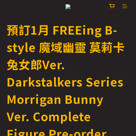
預訂1月 FREEing B-
style 魔域幽靈 莫莉卡
兔女郎Ver.
Darkstalkers Series
Morrigan Bunny
Ver. Complete
Figure Pre-order