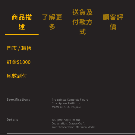
送貨及
商品描
了解更
顧客評
付款方
述
多
價
式
門市 / 轉帳
訂金$1000
尾數到付
Specifications
Pre-painted Complete Figure
Size: Approx. H440mm
Material: ATBC-PVC/ABS
Details
Sculptor: Koji Nihashi
Cooperation: Dragon Craft
Paint Cooperation: Matsuda Model