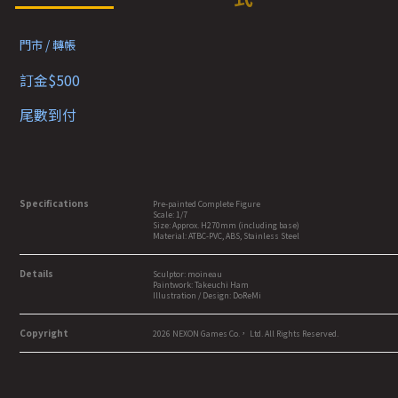
門市 / 轉帳
訂金$500
尾數到付
Specifications
Pre-painted Complete Figure
Scale: 1/7
Size: Approx. H270mm (including base)
Material: ATBC-PVC, ABS, Stainless Steel
Details
Sculptor: moineau
Paintwork: Takeuchi Ham
Illustration / Design: DoReMi
Copyright
2026 NEXON Games Co.， Ltd. All Rights Reserved.