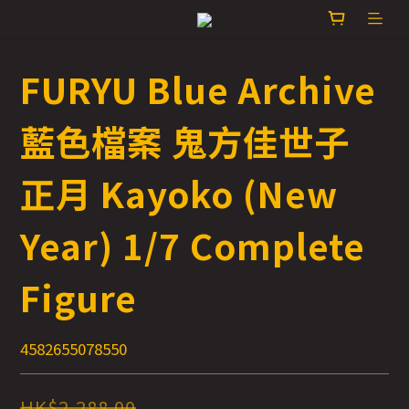
FURYU Blue Archive
藍色檔案 鬼方佳世子
正月 Kayoko (New
Year) 1/7 Complete
Figure
4582655078550
HK$2,288.00