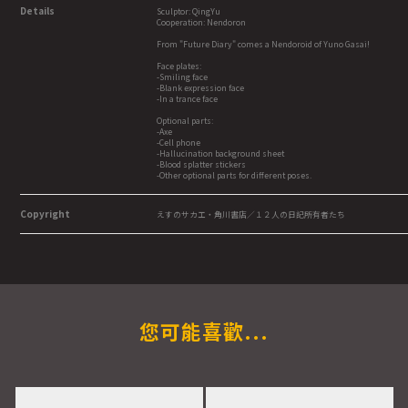
Details
Sculptor: QingYu
Cooperation: Nendoron
From "Future Diary" comes a Nendoroid of Yuno Gasai!
Face plates:
-Smiling face
-Blank expression face
-In a trance face
Optional parts:
-Axe
-Cell phone
-Hallucination background sheet
-Blood splatter stickers
-Other optional parts for different poses.
Copyright
えすのサカエ・角川書店／１２人の日記所有者たち
您可能喜歡...