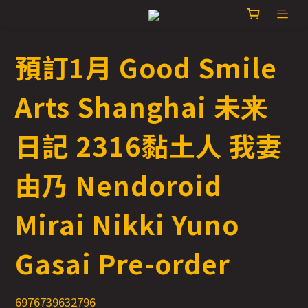
預訂1月 Good Smile
Arts Shanghai 未来
日記 2316黏土人 我妻
由乃 Nendoroid
Mirai Nikki Yuno
Gasai Pre-order
6976739632796