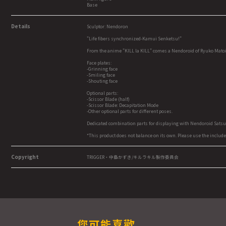
Base
Details
Sculptor: Nendoron
"Life fibers synchronized-Kamui Senketsu!"
From the anime "KILL la KILL" comes a Nendoroid of Ryuko Matoi
Face plates:
-Grinning face
-Smiling face
-Shouting face
Optional parts:
-Scissor Blade (half)
-Scissor Blade: Decapitation Mode
-Other optional parts for different poses.
Dedicated combination parts for displaying with Nendoroid Satsuk
*This product does not balance on its own. Please use the include
Copyright
TRIGGER・中島かずき/キルラキル製作委員会
您可能喜歡...