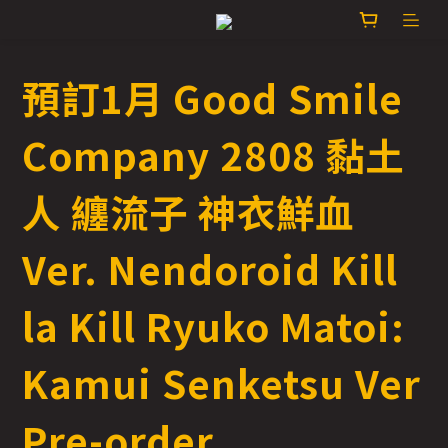
預訂1月 Good Smile
Company 2808 黏土
人 纏流子 神衣鮮血
Ver. Nendoroid Kill
la Kill Ryuko Matoi:
Kamui Senketsu Ver
Pre-order