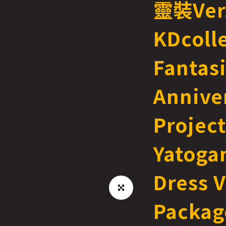
靈裝Ve
KDcolle
Fantas
Annive
Project
Yatogam
Dress 
Packag