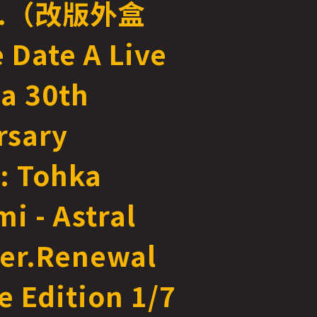
r.（改版外盒
 Date A Live
ia 30th
rsary
: Tohka
i - Astral
Ver.Renewal
e Edition 1/7