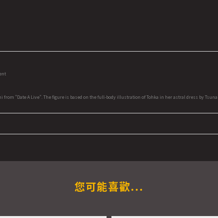
ent
from "Date A Live". The figure is based on the full-body illustration of Tohka in her astral dress by Tsun
您可能喜歡...