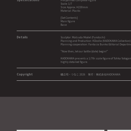
Pre-painted Complete Figure
Scale: 1/7
Size: Approx. H230mm
Material: Plastic
[Set Contents]
Main figure
Base
Details
Sculptor: Matsuda Model (Fundoshi)
Planning and Production: KDcolle (KADOKAWA Collection)
Planning cooperation: Fantasia Bunko Editorial Departm
"Now then, let our battle (date) begin!"
KADOKAWA presents a 1/7th scale figure of Tohka Yatogami 
highly detailed figure.
Copyright
橘公司・つなこ 2026 発行：株式会社KADOKAWA