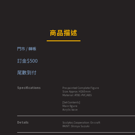
商品描述
門市 / 轉帳
訂金$500
尾數到付
Specifications
Pre-painted Complete Figure
Size: Approx. H260mm
Material: ATBC-PVC/ABS
[Set Contents]
Main figure
Acrylic base
Details
Sculptor, Cooperation: En craft
PAINT: Shinya Suzuki