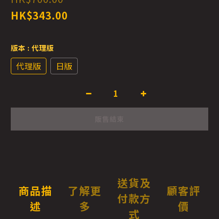
HK$343.00
版本
: 代理版
代理版
日版
販售結束
送貨及
商品描
了解更
顧客評
付款方
述
多
價
式