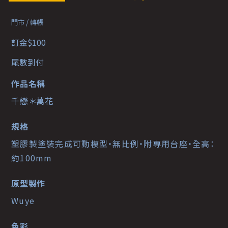
門市 / 轉帳
訂金$100
尾數到付
作品名稱
千戀＊萬花
規格
塑膠製塗裝完成可動模型・無比例・附專用台座・全高：
約100mm
原型製作
Wuye
色彩