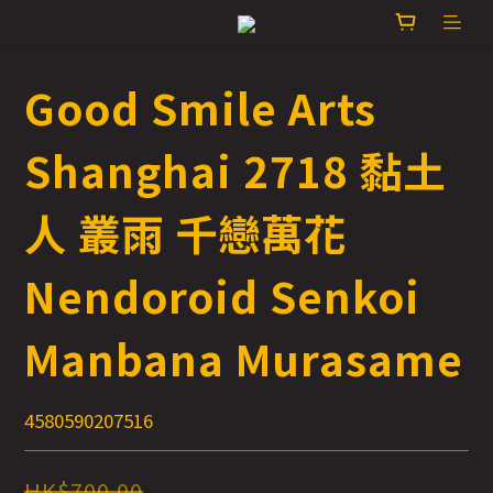
Good Smile Arts
Shanghai 2718 黏土
人 叢雨 千戀萬花
Nendoroid Senkoi
Manbana Murasame
4580590207516
HK$700.00